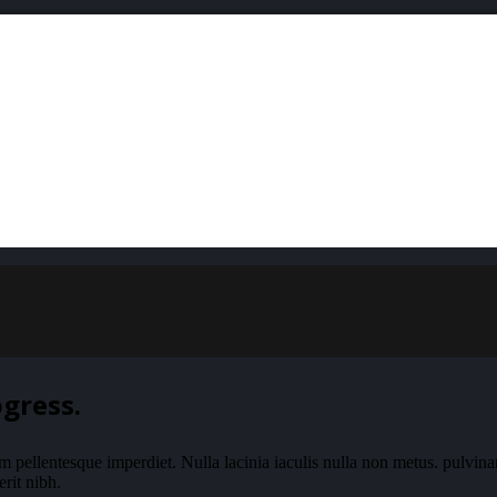
gress.
m pellentesque imperdiet. Nulla lacinia iaculis nulla non metus. pulvin
rit nibh.