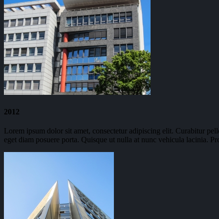
2012
Lorem ipsum dolor sit amet, consectetur adipiscing elit. Curabitur pel
eget diam posuere porta. Quisque ut nulla at nunc vehicula lacinia. Pro