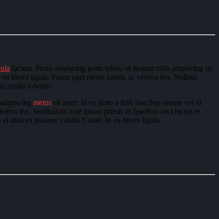
cula
lacinia. Proin adipiscing porta tellus, ut feugiat nibh adipiscing sit
n eu libero ligula. Fusce eget metus lorem, ac viverra leo. Nullam
la mollis lobortis.
 adipiscing
metus
sit amet. In eu justo a felis faucibus ornare vel id
iverra leo. Vestibulum ante ipsum primis in faucibus orci luctus et
et ultrices posuere cubilia Curae; In eu libero ligula.