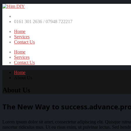
0161 301 2636 / 07948 722217
Home
Services
Contact Us
Home
Services
Contact Us
Home
About Us
About Us
The New Way to
success.
advance.
pro
Lorem ipsum dolor sit amet, consectetur adipiscing elit. Quisque rutru
nascetur ridiculus mus. Ut eu risus enim, ut pulvinar lectus. Sed hendre