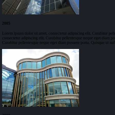
2005
Lorem ipsum dolor sit amet, consectetur adipiscing elit. Curabitur pel
consectetur adipiscing elit. Curabitur pellentesque neque eget diam pos
Curabitur pellentesque neque eget diam posuere porta. Quisque ut nulla