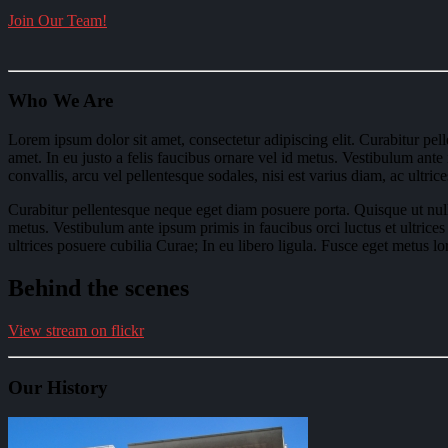
Join Our Team!
Who
We Are
Lorem ipsum dolor sit amet, consectetur adipiscing elit. Curabitur pe
amet. In eu justo a felis faucibus ornare vel id metus. Vestibulum ante
convallis, arcu vel pellentesque sodales, nisi est varius diam, ac ultric
Curabitur pellentesque neque eget diam posuere porta. Quisque ut nulla
metus. Vestibulum ante ipsum primis in faucibus orci luctus et ultrices
ultrices posuere cubilia Curae; In eu libero ligula. Fusce eget metus lo
Behind the scenes
View stream on flickr
Our
History