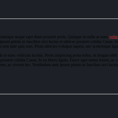
llentesque neque eget diam posuere porta. Quisque ut nulla at nunc
vehi
 ipsum primis in faucibus orci luctus et ultrices posuere cubilia Curae; I
es sem ante quis sem. Proin ultricies volutpat sapien, nec scelerisque ligu
 at nunc vehicula lacinia. Proin adipiscing porta tellus, ut feugiat nibh
 posuere cubilia Curae; In eu libero ligula. Fusce eget metus lorem, ac v
rem, ac viverra leo. Vestibulum ante ipsum primis in faucibus orci luctus 