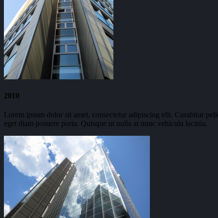
2010
Lorem ipsum dolor sit amet, consectetur adipiscing elit. Curabitur pel
eget diam posuere porta. Quisque ut nulla at nunc vehicula lacinia.